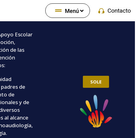
Contacto
Menú
Apoyo Escolar
moción,
ión de las
vención
s:
nidad
SOLE
 padres de
nto de
ionales y de
diversos
s al alcance
Fonoaudiología,
ía.