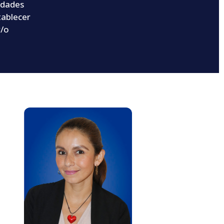
sidades
tablecer
y/o