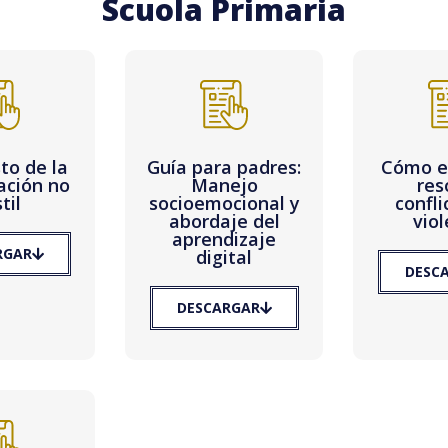
Scuola Primaria
to de la
Guía para padres:
Cómo e
ación no
Manejo
res
til
socioemocional y
confli
abordaje del
viol
aprendizaje
RGAR
digital
DESC
DESCARGAR