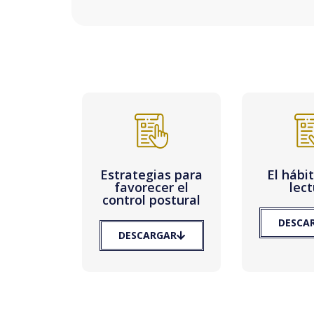
Estrategias para
El hábi
favorecer el
lec
control postural
DESCA
DESCARGAR