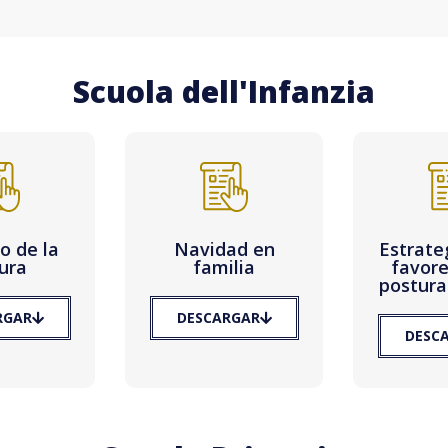
Scuola dell'Infanzia
to de la
Navidad en
Estrate
tura
familia
favore
postura
RGAR
DESCARGAR
DESC