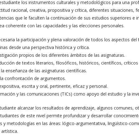
estudiante los instrumentos culturales y metodológicos para una pro
itud racional, creativa, propositiva y crítica, diferentes situaciones,
ncias que le faculten la continuación de sus estudios superiores e int
a coherente con las capacidades y las elecciones personales.
esaria la participación y plena valoración de todos los aspectos del 
linas desde una perspectiva histórica y crítica.
stigación propios de los diferentes ámbitos de las asignaturas.
raducción de textos literarios, filosóficos, históricos, científicos, crític
 la enseñanza de las asignaturas científicas.
e la confrontación de argumentos.
positiva, escrita y oral, pertinente, eficaz y personal.
formación y las comunicaciones (TICs) como apoyo del estudio y la inve
studiante alcanzar los resultados de aprendizaje, algunos comunes, ot
estudiantes de este nivel permite profundizar y desarrollar conocimien
 y metodologías en las áreas: lógico-argumentativa, lingüístico-comu
artística.