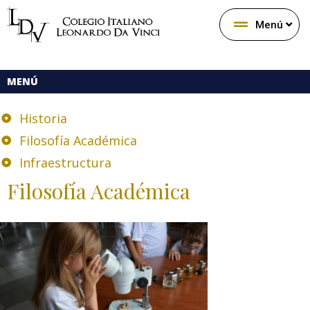
Menú
MENÚ
Historia
Filosofía Académica
Infraestructura
Filosofía Académica