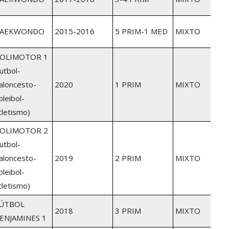
AEKWONDO
2015-2016
5 PRIM-1 MED
MIXTO
OLIMOTOR 1
futbol-
aloncesto-
2020
1 PRIM
MIXTO
oleibol-
tletismo)
OLIMOTOR 2
futbol-
aloncesto-
2019
2 PRIM
MIXTO
oleibol-
tletismo)
ÚTBOL
2018
3 PRIM
MIXTO
ENJAMINES 1