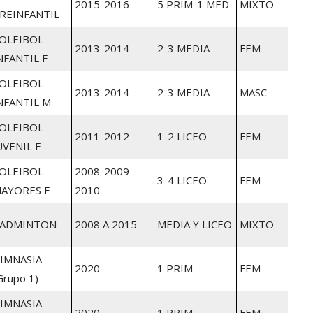
2015-2016
5 PRIM-1 MED
MIXTO
REINFANTIL
OLEIBOL
2013-2014
2-3 MEDIA
FEM
NFANTIL F
OLEIBOL
2013-2014
2-3 MEDIA
MASC
NFANTIL M
OLEIBOL
2011-2012
1-2 LICEO
FEM
UVENIL F
OLEIBOL
2008-2009-
3-4 LICEO
FEM
AYORES F
2010
ADMINTON
2008 A 2015
MEDIA Y LICEO
MIXTO
IMNASIA
2020
1 PRIM
FEM
Grupo 1)
IMNASIA
2020
1 PRIM
FEM