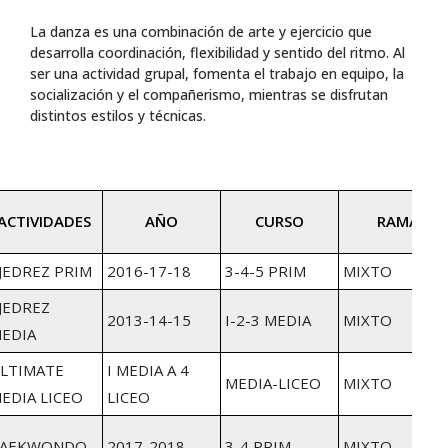
La danza es una combinación de arte y ejercicio que
desarrolla coordinación, flexibilidad y sentido del ritmo. Al
ser una actividad grupal, fomenta el trabajo en equipo, la
socialización y el compañerismo, mientras se disfrutan
distintos estilos y técnicas.
ACTIVIDADES
AÑO
CURSO
RAMA
JEDREZ PRIM
2016-17-18
3-4-5 PRIM
MIXTO
JEDREZ
2013-14-15
I-2-3 MEDIA
MIXTO
EDIA
LTIMATE
I MEDIA A 4
MEDIA-LICEO
MIXTO
EDIA LICEO
LICEO
AEKWONDO
2017-2018
3-4 PRIM
MIXTO