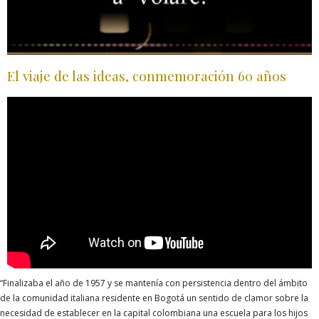
El viaje de las ideas, conmemoración 60 años
“Finalizaba el año de 1957 y se mantenía con persistencia dentro del ámbito
de la comunidad italiana residente en Bogotá un sentido de clamor sobre la
necesidad de establecer en la capital colombiana una escuela para los hijos