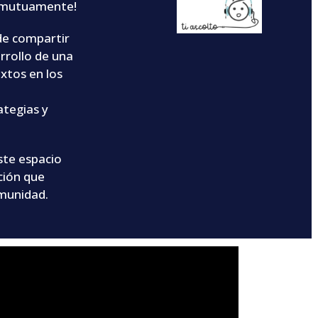
 mutuamente!
de compartir
rrollo de una
xtos en los
tegias y
este espacio
ción que
omunidad.