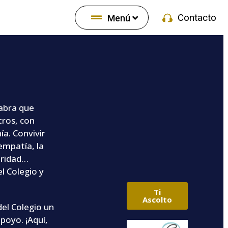
Contacto
Menú
abra que
otros, con
a. Convivir
 empatía, la
aridad…
l Colegio y
Ti
Ascolto
el Colegio un
poyo. ¡Aquí,