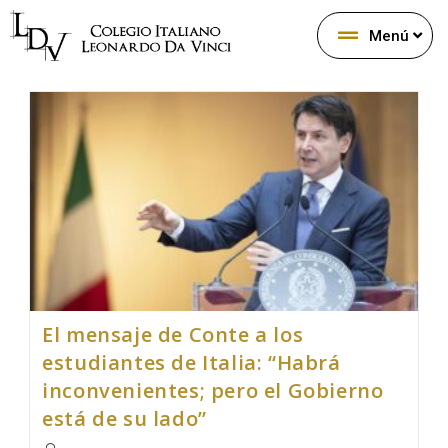
Menú
El mensaje de Conte a los
estudiantes de Italia: “Habrá
inconvenientes; pero el Gobierno
está de su lado”