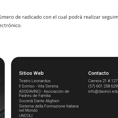
 número de radicado con el cual podrá realizar segui
ectrónico.
Sitios Web
Contacto
Teatro Leonardus
Carrera 21 # 127 
Il Sorriso - Vita Serena
(57) 601 258 629
ASODAVINCI - Asociación de
info@davinci.ed
Padres de Familia
Società Dante Alighieri
Sistema della Formazione Italiana
nel Mondo
UNCOLI