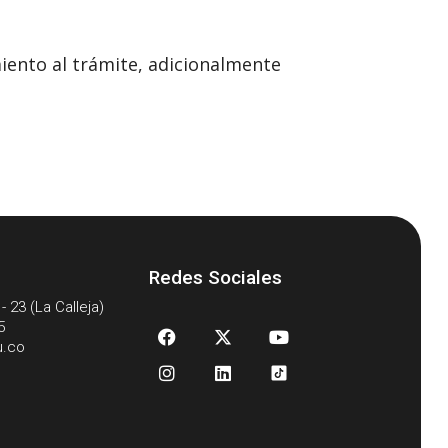
miento al trámite, adicionalmente
Redes Sociales
- 23 (La Calleja)
5
u.co